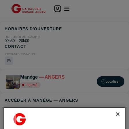
HORAIRES D'OUVERTURE
DU LUNDI AU SAMEDI
09h30 – 20h00
CONTACT
RETROUVEZ-NOUS
Manège
— ANGERS
Localiser
FERMÉ
ACCÉDER À MANÈGE — ANGERS