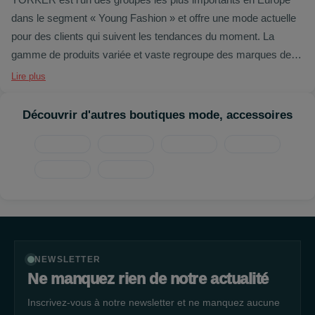
dans le segment « Young Fashion » et offre une mode actuelle
pour des clients qui suivent les tendances du moment. La
gamme de produits variée et vaste regroupe des marques de
distributeur connues FISHBONE, FISHBONE SISTER (Sports-
Lire plus
et Streetwear), AMISU et SMOG (Casual et Eveningwear )
ainsi que CENSORED (lingerie et bikinis). Pour compléter le
Découvrir d'autres boutiques mode, accessoires
look, les clients trouvent toujours des articles "top" dans le
rayon ACCESSOIRES.
NEWSLETTER
Ne manquez rien de notre actualité
Inscrivez-vous à notre newsletter et ne manquez aucune