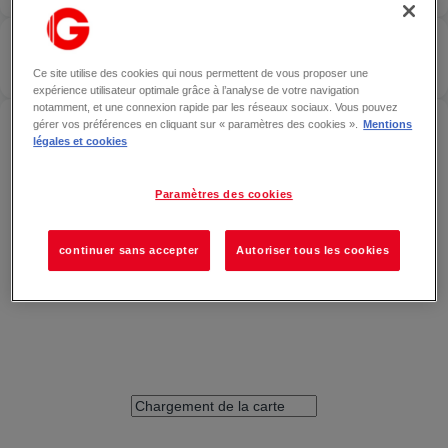
NEW YORKER
— ANGERS
Localiser
FERMÉ
Ce site utilise des cookies qui nous permettent de vous proposer une
expérience utilisateur optimale grâce à l’analyse de votre navigation
notamment, et une connexion rapide par les réseaux sociaux. Vous pouvez
ACCÉDER À NEW YORKER — ANGERS
gérer vos préférences en cliquant sur « paramètres des cookies ».
Mentions
légales et cookies
Paramètres des cookies
continuer sans accepter
Autoriser tous les cookies