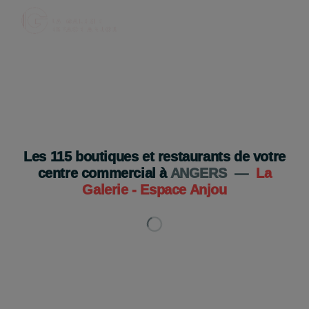
Legami ouvre bientôt à Espace Anjou ✨
Ouverture très prochaine 👀
Je découvre
Les
115
boutiques et restaurants de votre
centre commercial à
ANGERS
—
La
Galerie - Espace Anjou