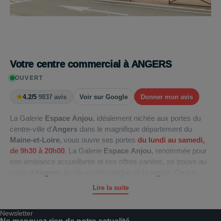
Votre centre commercial à ANGERS
OUVERT
★
4.2/5
·
9837 avis
Voir sur Google
Donner mon avis
La Galerie
Espace Anjou
, idéalement nichée aux portes du
centre-ville d'
Angers
dans le magnifique département du
Maine-et-Loire
, vous ouvre ses portes
du lundi au samedi,
de
9h30 à 20h00
. La Galerie
Espace Anjou
, renommée pour
son ambiance accueillante et ses offres variées, se trouve au
cœur d'
Angers
, la ville emblématique de la région. C’est la
destination incontournable pour tous ceux qui recherchent une
Lire la suite
expérience shopping unique. Vous y trouverez une multitude
de boutiques dans sa vaste
galerie marchande
, ainsi que le
Newsletter
célèbre
Auchan
Espace Anjou
, qui est un paradis pour vos