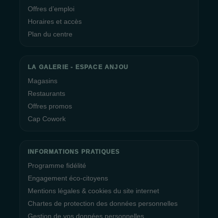
Offres d’emploi
Au sein de la Galerie Espace Anjou, un
espace de coworking
Horaires et accès
vous est également offert. Vous avez la possibilité de réserver
Plan du centre
des bureaux ouverts, des bureaux fermés, ainsi que des
salles de réunion, que ce soit pour des besoins ponctuels ou
pour des périodes plus étendues.
LA GALERIE - ESPACE ANJOU
Magasins
La Direction ainsi que tout le personnel du
centre commercial
Restaurants
La Galerie Espace Anjou
vous souhaitent une excellente
Offres promos
visite et un agréable shopping.
Cap Cowork
INFORMATIONS PRATIQUES
Programme fidélité
Engagement éco-citoyens
Mentions légales & cookies du site internet
Chartes de protection des données personnelles
Gestion de vos données personnelles