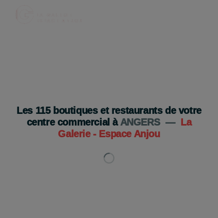
Legami ouvre bientôt à Espace Anjou ✨
Ouverture très prochaine 👀
Je découvre
Les
115
boutiques et restaurants de votre
centre commercial à
ANGERS
—
La
Galerie - Espace Anjou