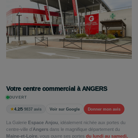
Votre centre commercial à ANGERS
OUVERT
★
4.2/5
·
9837 avis
Voir sur Google
Donner mon avis
La Galerie
Espace Anjou
, idéalement nichée aux portes du
centre-ville d'
Angers
dans le magnifique département du
Maine-et-Loire
, vous ouvre ses portes
du lundi au samedi,