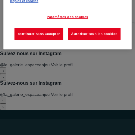
légales et cookies
journée 100 % dédi&ea...
Lire la suite →
Paramètres des cookies
continuer sans accepter
Autoriser tous les cookies
Voir toutes les actualités
Suivez-nous sur Instagram
@la_galerie_espaceanjou
Voir le profil
‹
›
Suivez-nous sur Instagram
@la_galerie_espaceanjou
Voir le profil
‹
›