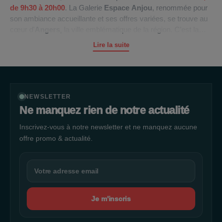
de
9h30 à 20h00
. La Galerie
Espace Anjou
, renommée pour
son ambiance accueillante et ses offres variées, se trouve au
cœur d'
Angers
, la ville emblématique de la région. C’est la
destination incontournable pour tous ceux qui recherchent une
Lire la suite
expérience shopping unique. Vous y trouverez une multitude
de boutiques dans sa vaste
galerie marchande
, ainsi que le
célèbre
Auchan
Espace Anjou
, qui est un paradis pour vos
courses et achats au quotidien. La rocade, un axe routier
majeur, assure une desserte routière fluide, permettant aux
NEWSLETTER
visiteurs de rejoindre la galerie sans tracas. De plus, la Galerie
Ne manquez rien de notre actualité
met à disposition
2000 places de parking gratuites
pour
Inscrivez-vous à notre newsletter et ne manquez aucune
votre confort. Vous avez à disposition pas moins de
5
espaces à vélos et trottinettes
offre promo & actualité.
pour garer votre monture en
toute sécurité. la Galerie
Espace Anjou
est bien desservie par
les lignes de bus
9
et
5
, garantissant ainsi une accessibilité
optimale à tous. Profitez d'une expérience de shopping
exceptionnelle dans un cadre pratique et agréable au
cœur
d'Angers
.
Je m'inscris
Découvrez le centre commercial Angevin, métamorphosé