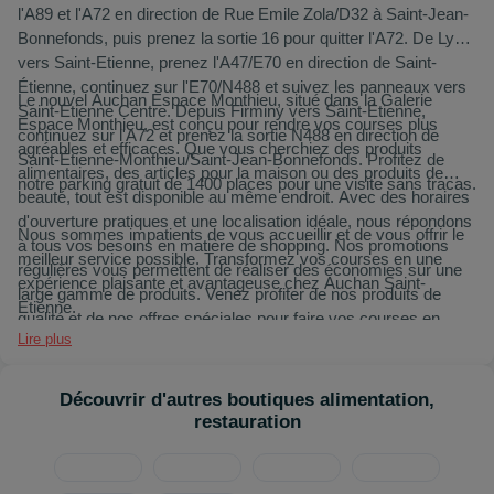
l'A89 et l'A72 en direction de Rue Emile Zola/D32 à Saint-Jean-
Bonnefonds, puis prenez la sortie 16 pour quitter l'A72. De Lyon
vers Saint-Etienne, prenez l'A47/E70 en direction de Saint-
Étienne, continuez sur l'E70/N488 et suivez les panneaux vers
Le nouvel Auchan Espace Monthieu, situé dans la Galerie
Saint-Etienne Centre. Depuis Firminy vers Saint-Etienne,
Espace Monthieu, est conçu pour rendre vos courses plus
continuez sur l'A72 et prenez la sortie N488 en direction de
agréables et efficaces. Que vous cherchiez des produits
Saint-Étienne-Monthieu/Saint-Jean-Bonnefonds. Profitez de
alimentaires, des articles pour la maison ou des produits de
notre parking gratuit de 1400 places pour une visite sans tracas.
beauté, tout est disponible au même endroit. Avec des horaires
d'ouverture pratiques et une localisation idéale, nous répondons
Nous sommes impatients de vous accueillir et de vous offrir le
à tous vos besoins en matière de shopping. Nos promotions
meilleur service possible. Transformez vos courses en une
régulières vous permettent de réaliser des économies sur une
expérience plaisante et avantageuse chez Auchan Saint-
large gamme de produits. Venez profiter de nos produits de
Etienne.
qualité et de nos offres spéciales pour faire vos courses en
Lire plus
toute tranquillité.
Découvrir d'autres boutiques alimentation,
restauration