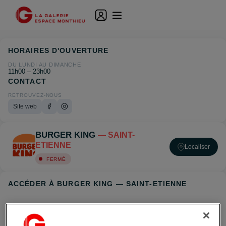
HORAIRES D'OUVERTURE
DU LUNDI AU DIMANCHE
11h00 – 23h00
CONTACT
RETROUVEZ-NOUS
Site web
BURGER KING
— SAINT-
ETIENNE
Localiser
FERMÉ
ACCÉDER À BURGER KING — SAINT-ETIENNE