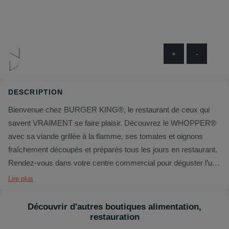
+
-
DESCRIPTION
Bienvenue chez BURGER KING®, le restaurant de ceux qui
savent VRAIMENT se faire plaisir. Découvrez le WHOPPER®
avec sa viande grillée à la flamme, ses tomates et oignons
fraîchement découpés et préparés tous les jours en restaurant.
Rendez-vous dans votre centre commercial pour déguster l’un
de nos généreux burgers chez BURGER KING® Espace
Lire plus
Monthieu !
Découvrir d'autres boutiques alimentation,
restauration