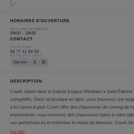
HORAIRES D'OUVERTURE
DU LUNDI AU SAMEDI
09h30 – 19h30
CONTACT
TÉLÉPHONE
04 77 41 94 02
RETROUVEZ-NOUS
Site web
DESCRIPTION
Courir, située dans la Galerie Espace Monthieu à Saint-Étienne 
compétitifs. Dans sa boutique en ligne, vous trouverez une larg
à la course à pied. Courir offre des chaussures de running de haute qualité de marques telles que Nike, Asics, adidas et New Balance. Que vous soyez un coureur occasionnel ou un coureur plus
expérimenté, vous trouverez des chaussures faites à votre tai
vos performanc
Lire plus