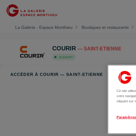
La Galerie - Espace Monthieu
Boutiques et restaurants
COURIR
— SAINT-ETIENNE
OUVERT
ACCÉDER À COURIR — SAINT-ETIENNE
Ce site utili
votre naviga
cliquant sur
Paramètres