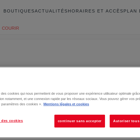
BOUTIQUES
ACTUALITÉS
HORAIRES ET ACCÈS
PLAN 
COURIR
se des cookies qui nous permettent de vous proposer une expérience utilisateur optimale grâce
tion notamment, et une connexion rapide par les réseaux sociaux. Vous pouvez gérer vos pr
 « paramètres des cookies ».
Mentions légales et cookies
 des cookies
continuer sans accepter
Autoriser tous