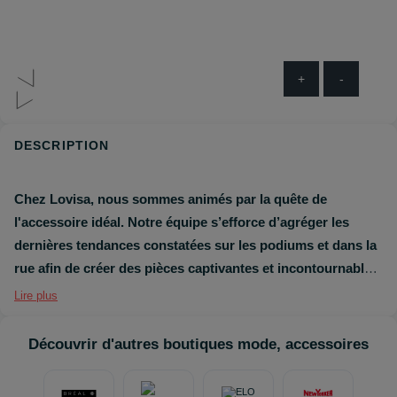
+
-
DESCRIPTION
Chez Lovisa, nous sommes animés par la quête de
l'accessoire idéal. Notre équipe s’efforce d’agréger les
dernières tendances constatées sur les podiums et dans la
rue afin de créer des pièces captivantes et incontournables.
La première boutique Lovisa a ouvert ses portes en
Lire plus
Australie en 2010. Nous sommes depuis devenus l’un des
leaders de l’industrie, avec plus de 400 boutiques dans 15
Découvrir d'autres boutiques mode, accessoires
pays; dont les États-Unis, la France, l'Afrique du Sud et le
Royaume-Uni.