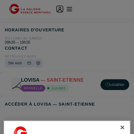
HORAIRES D'OUVERTURE
DU LUNDI AU SAMEDI
09h30 – 19h30
CONTACT
RETROUVEZ-NOUS
Site web
LOVISA
— SAINT-ETIENNE
Localiser
NOUVELLE
OUVERT
ACCÉDER À LOVISA — SAINT-ETIENNE