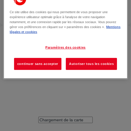
LA BOUTIQUE DES ARTISANS
—
SAINT-ETIENNE
Localiser
Ce site utilise des cookies qui nous permettent de vous proposer une
expérience utilisateur optimale grâce à l’analyse de votre navigation
FERMÉ
notamment, et une connexion rapide par les réseaux sociaux. Vous pouvez
gérer vos préférences en cliquant sur « paramètres des cookies ».
Mentions
ACCÉDER À LA BOUTIQUE DES ARTISANS — SAINT-
légales et cookies
ETIENNE
Paramètres des cookies
continuer sans accepter
Autoriser tous les cookies