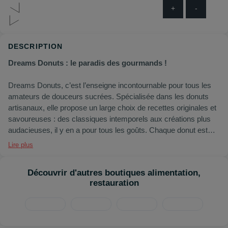
+
-
DESCRIPTION
Dreams Donuts : le paradis des gourmands !
Dreams Donuts, c’est l’enseigne incontournable pour tous les
amateurs de douceurs sucrées. Spécialisée dans les donuts
artisanaux, elle propose un large choix de recettes originales et
savoureuses : des classiques intemporels aux créations plus
audacieuses, il y en a pour tous les goûts. Chaque donut est
préparé avec des ingrédients de qualité, pour une texture
Lire plus
moelleuse et des saveurs gourmandes. À déguster sur place
ou à emporter, Dreams Donuts vous promet un moment de
Découvrir d'autres boutiques alimentation,
plaisir à chaque bouchée.
restauration