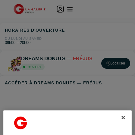
HORAIRES D'OUVERTURE
DU LUNDI AU SAMEDI
09h00 – 20h00
DREAMS DONUTS
— FRÉJUS
Localiser
OUVERT
ACCÉDER À DREAMS DONUTS — FRÉJUS