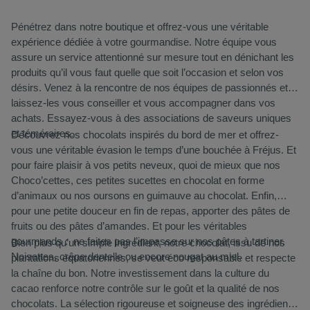
Pénétrez dans notre boutique et offrez-vous une véritable
expérience dédiée à votre gourmandise. Notre équipe vous
assure un service attentionné sur mesure tout en dénichant les
produits qu’il vous faut quelle que soit l’occasion et selon vos
désirs. Venez à la rencontre de nos équipes de passionnés et
laissez-les vous conseiller et vous accompagner dans vos
achats. Essayez-vous à des associations de saveurs uniques
et téméraires.
Découvrez nos chocolats inspirés du bord de mer et offrez-
vous une véritable évasion le temps d’une bouchée à Fréjus. Et
pour faire plaisir à vos petits neveux, quoi de mieux que nos
Choco’cettes, ces petites sucettes en chocolat en forme
d’animaux ou nos oursons en guimauve au chocolat. Enfin,
pour une petite douceur en fin de repas, apporter des pâtes de
fruits ou des pâtes d’amandes. Et pour les véritables
gourmands : ne faites pas l’impasse sur nos pâtes à tartiner.
Bien plus qu’un simple ingrédient, notre chocolat, issu de nos
Noisettes, crêpe dentelle ou encore nougat au miel.
plantations équatoriennes, se veut éco responsable et respecte
la chaîne du bon. Notre investissement dans la culture du
cacao renforce notre contrôle sur le goût et la qualité de nos
chocolats. La sélection rigoureuse et soigneuse des ingrédients