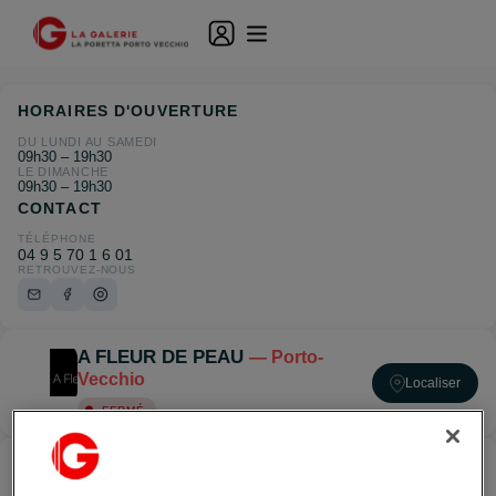
HORAIRES D'OUVERTURE
DU LUNDI AU SAMEDI
09h30 – 19h30
LE DIMANCHE
09h30 – 19h30
CONTACT
TÉLÉPHONE
04 9 5 70 1 6 01
RETROUVEZ-NOUS
A FLEUR DE PEAU
— Porto-
Vecchio
Localiser
FERMÉ
ACCÉDER À A FLEUR DE PEAU — PORTO-VECCHIO