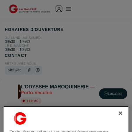
HORAIRES D'OUVERTURE
DU LUNDI AU SAMEDI
09h30 – 19h30
LE DIMANCHE
09h30 – 19h30
CONTACT
RETROUVEZ-NOUS
Site web
L'ODYSSEE MAROQUINERIE
—
Porto-Vecchio
Localiser
FERMÉ
ACCÉDER À L'ODYSSEE MAROQUINERIE — PORTO-
VECCHIO
Ce site utilise des cookies qui nous permettent de vous proposer une