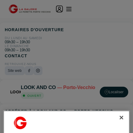
HORAIRES D'OUVERTURE
DU LUNDI AU SAMEDI
09h30 – 19h30
LE DIMANCHE
09h30 – 19h30
CONTACT
RETROUVEZ-NOUS
Site web
LOOK AND CO
— Porto-Vecchio
Localiser
OUVERT
ACCÉDER À LOOK AND CO — PORTO-VECCHIO