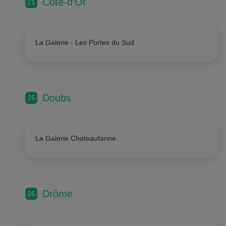
Côte-d'Or
21
La Galerie - Les Portes du Sud
Doubs
25
La Galerie Chateaufarine
Drôme
26