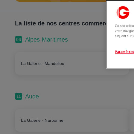
La liste de nos centres commerciaux
Ce site utili
votre naviga
cliquant sur
Alpes-Maritimes
06
Paramètres
La Galerie - Mandelieu
Aude
11
La Galerie - Narbonne