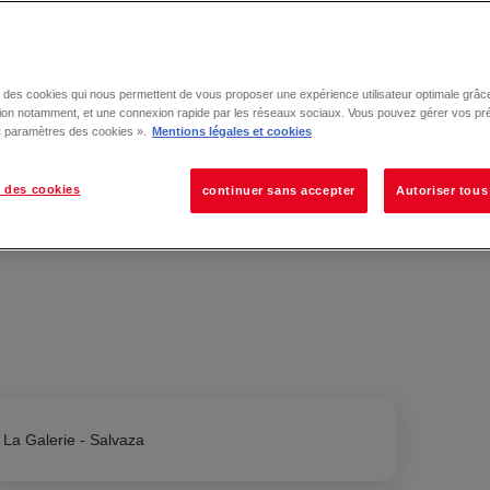
se des cookies qui nous permettent de vous proposer une expérience utilisateur optimale grâce
tion notamment, et une connexion rapide par les réseaux sociaux. Vous pouvez gérer vos pr
 « paramètres des cookies ».
Mentions légales et cookies
 des cookies
continuer sans accepter
Autoriser tous
La Galerie - Salvaza