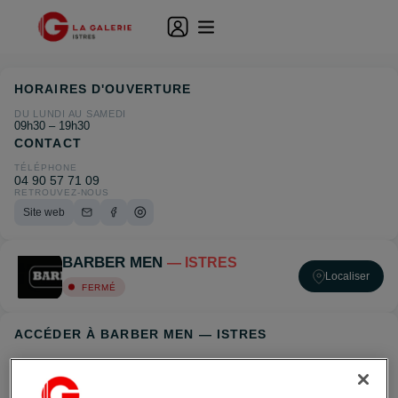
HORAIRES D'OUVERTURE
DU LUNDI AU SAMEDI
09h30 – 19h30
CONTACT
TÉLÉPHONE
04 90 57 71 09
RETROUVEZ-NOUS
Site web
BARBER MEN
— ISTRES
Localiser
FERMÉ
ACCÉDER À BARBER MEN — ISTRES