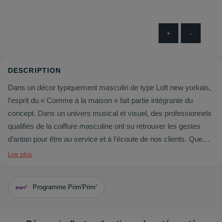
+
-
DESCRIPTION
Dans un décor typiquement masculin de type Loft new yorkais,
l’esprit du « Comme à la maison » fait partie intégrante du
concept. Dans un univers musical et visuel, des professionnels
qualifiés de la coiffure masculine ont su retrouver les gestes
d’antan pour être au service et à l’écoute de nos clients. Que
vous veniez pour un rasage à l’ancienne, une taille de barbe ou
Lire plus
une coupe à la mode, faites confiance à nos équipes pour vous
accueillir et prendre soin de vous
;
Programme Prim'Prim'