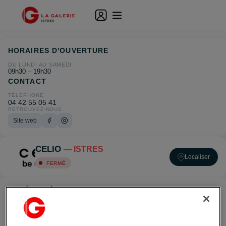
HORAIRES D'OUVERTURE
DU LUNDI AU SAMEDI
09h30 – 19h30
CONTACT
TÉLÉPHONE
04 42 55 05 41
RETROUVEZ-NOUS
Site web
CELIO
— ISTRES
Localiser
FERMÉ
ACCÉDER À CELIO — ISTRES