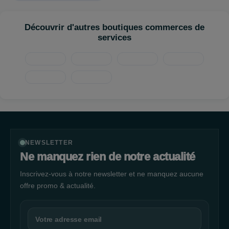
pantalons et la transformation des vêtements sont disponibles.
Nous proposons également des services de personnalisation
Découvrir d'autres boutiques commerces de
tels que le marquage à chaud, le broderie, la sérigraphie et le
services
transfert de sublimation. Nous proposons également une
gamme complète de produits pour vous aider à réparer et à
personnaliser vos objets. Vous trouverez des fournitures pour
faire des trous, des riv
NEWSLETTER
Ne manquez rien de notre actualité
Inscrivez-vous à notre newsletter et ne manquez aucune
offre promo & actualité.