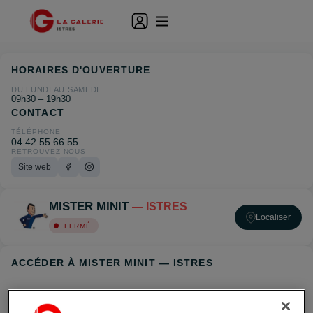
HORAIRES D'OUVERTURE
DU LUNDI AU SAMEDI
09h30 – 19h30
CONTACT
TÉLÉPHONE
04 42 55 66 55
RETROUVEZ-NOUS
Site web
MISTER MINIT
— ISTRES
Localiser
FERMÉ
ACCÉDER À MISTER MINIT — ISTRES