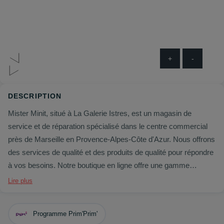
+
-
DESCRIPTION
Mister Minit, situé à La Galerie Istres, est un magasin de
service et de réparation spécialisé dans le centre commercial
près de Marseille en Provence-Alpes-Côte d'Azur. Nous offrons
des services de qualité et des produits de qualité pour répondre
à vos besoins. Notre boutique en ligne offre une gamme
complète de services et de produits pour la personnalisation et
Lire plus
la réparation de vos objets. Des services de réparation tels que
le remplacement des fermetures à glissière, le remplacement
Programme Prim'Prim'
des lanières et des courroies, le raccourcissement des