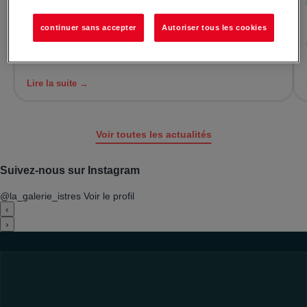
Le 31/07/2026
La Braderie
continuer sans accepter
Autoriser tous les cookies
La Braderie arrive pour la première fois à la galerie ! Pour
la première fois, la galerie organise sa Braderie !
Rendez...
Lire la suite →
Voir toutes les actualités
Suivez-nous sur Instagram
@la_galerie_istres
Voir le profil
‹
›