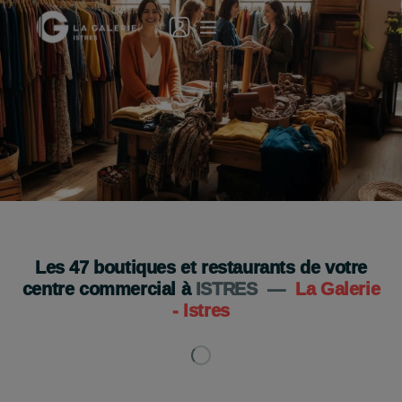
La Braderie
4 et 5 septembre
Je découvre
Les
47
boutiques et restaurants de votre
centre commercial à
ISTRES
—
La Galerie
- Istres