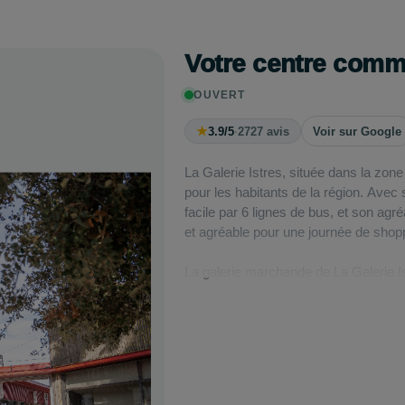
Votre centre comm
OUVERT
★
3.9/5
·
2727 avis
Voir sur Google
La Galerie Istres, située dans la zo
pour les habitants de la région. Ave
facile par 6 lignes de bus, et son agr
et agréable pour une journée de shopp
La galerie marchande de La Galerie 
à 19h30. Vous y trouverez toutes vos 
quotidien. Parmi les enseignes prés
agence de voyage, une pharmacie, des 
des boutiques de mode femme, de prêt
marques présentes incluent Bleu Libe
Barber Men, Interview, Pil’Vite, Fra