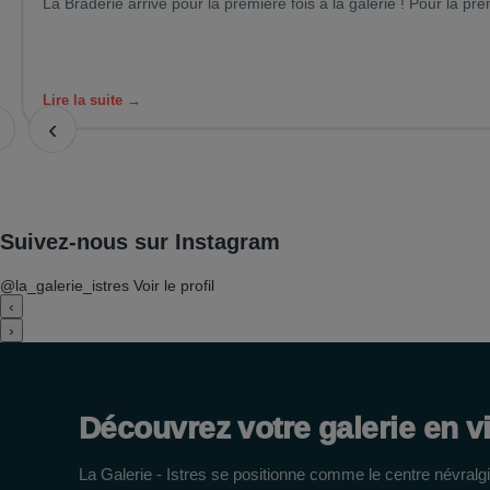
La Braderie arrive pour la première fois à la galerie ! Pour la pre
Lire la suite →
‹
Suivez-nous sur Instagram
@la_galerie_istres
Voir le profil
‹
›
Découvrez votre galerie en v
La Galerie - Istres se positionne comme le centre névralg