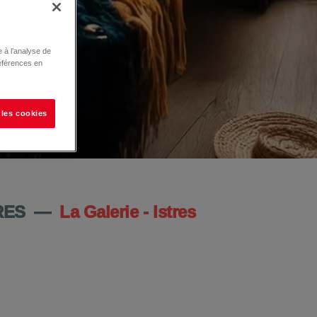
 à l’analyse de
éférences en
 les cookies
RES
—
La Galerie - Istres