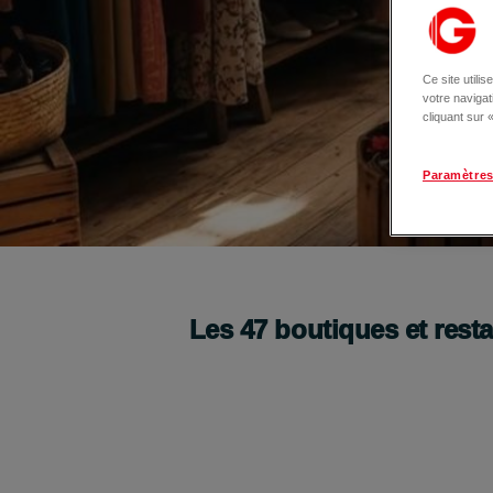
Ce site utili
votre naviga
cliquant sur
Paramètres
La Braderie
4 et 5 septembre
Les
47
boutiques et rest
Je découvre