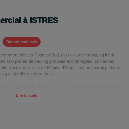
ercial à ISTRES
Donner mon avis
ne commerciale Les Cognets Sud, est un lieu de shopping idéal
c ses 800 places de parking gratuites et ombragées, son accès
éable pinède avec plus de 60 pins d'Alep, c'est un endroit pratique
ing en famille ou entre amis.
Istres comprend 50 magasins ouverts du lundi au samedi de 9h30
boutiques préférées et une variété de services pour faciliter votre
Lire la suite
entes, on compte un hypermarché Auchan, des points presse, une
opticiens, des coiffeurs, des instituts de beauté, des bijouteries,
-à-porter homme, de fleurs, et bien d'autres. Certaines des
llule, Passion Beauté, Krys, Kiko, Pascal Coste, Yves Rocher,
m, M@ Clope, Dumas Fleurs, Cleor, SFR, Micromania, Coriolis,