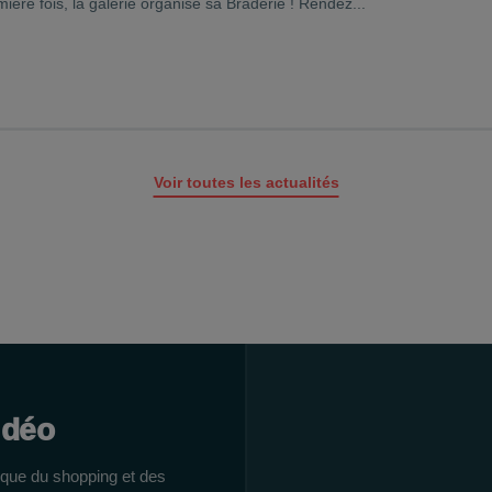
mière fois, la galerie organise sa Braderie ! Rendez...
Voir toutes les actualités
idéo
ique du shopping et des