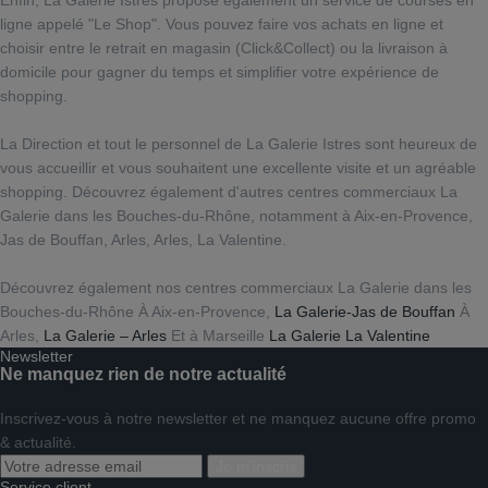
Enfin, La Galerie Istres propose également un service de courses en
ligne appelé "Le Shop". Vous pouvez faire vos achats en ligne et
choisir entre le retrait en magasin (Click&Collect) ou la livraison à
domicile pour gagner du temps et simplifier votre expérience de
shopping.
La Direction et tout le personnel de La Galerie Istres sont heureux de
vous accueillir et vous souhaitent une excellente visite et un agréable
shopping. Découvrez également d'autres centres commerciaux La
Galerie dans les Bouches-du-Rhône, notamment à Aix-en-Provence,
Jas de Bouffan, Arles, Arles, La Valentine.
Découvrez également nos centres commerciaux La Galerie dans les
Bouches-du-Rhône À Aix-en-Provence,
La Galerie-Jas de Bouffan
À
Arles,
La Galerie – Arles
Et à Marseille
La Galerie La Valentine
Newsletter
Ne manquez rien de notre actualité
Inscrivez-vous à notre newsletter et ne manquez aucune offre promo
& actualité.
Je m'inscris
Service client