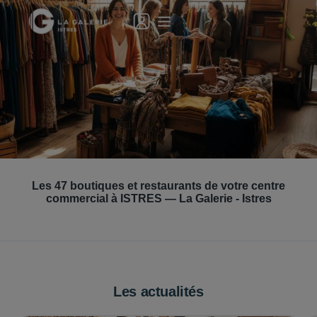
La Braderie
Les
47
boutiques et restaurants de votre centre
4 et 5 septembre
commercial à
ISTRES
—
La Galerie - Istres
Je découvre
Les actualités