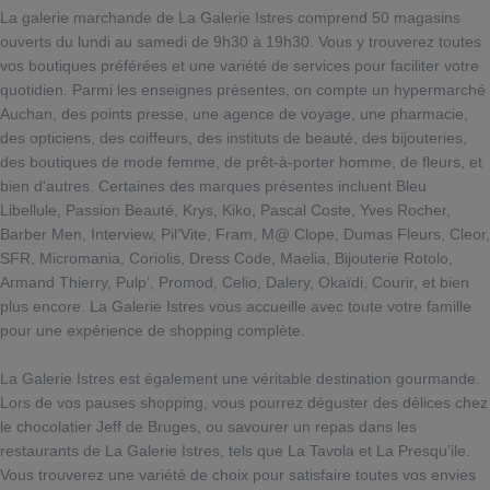
La galerie marchande de La Galerie Istres comprend 50 magasins
ouverts du lundi au samedi de 9h30 à 19h30. Vous y trouverez toutes
vos boutiques préférées et une variété de services pour faciliter votre
quotidien. Parmi les enseignes présentes, on compte un hypermarché
Auchan, des points presse, une agence de voyage, une pharmacie,
des opticiens, des coiffeurs, des instituts de beauté, des bijouteries,
des boutiques de mode femme, de prêt-à-porter homme, de fleurs, et
bien d'autres. Certaines des marques présentes incluent Bleu
Libellule, Passion Beauté, Krys, Kiko, Pascal Coste, Yves Rocher,
Barber Men, Interview, Pil’Vite, Fram, M@ Clope, Dumas Fleurs, Cleor,
SFR, Micromania, Coriolis, Dress Code, Maelia, Bijouterie Rotolo,
Armand Thierry, Pulp’, Promod, Celio, Dalery, Okaïdi, Courir, et bien
plus encore. La Galerie Istres vous accueille avec toute votre famille
pour une expérience de shopping complète.
La Galerie Istres est également une véritable destination gourmande.
Lors de vos pauses shopping, vous pourrez déguster des délices chez
le chocolatier Jeff de Bruges, ou savourer un repas dans les
restaurants de La Galerie Istres, tels que La Tavola et La Presqu’ile.
Vous trouverez une variété de choix pour satisfaire toutes vos envies