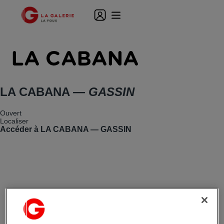
LA CABANA
— GASSIN
Ouvert
Localiser
Accéder à LA CABANA — GASSIN