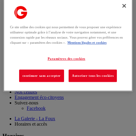
Horaires et accès
Plan du centre
Ce site utilise des cookies qui nous permettent de vous proposer une expérience
Accueil
utilisateur optimale grâce à l’analyse de votre navigation notamment, et une
connexion rapide par les réseaux sociaux. Vous pouvez gérer vos préférences en
Boutiques
cliquant sur « paramètres des cookies ».
Mentions légales et cookies
&
restaurants
Horaires et accès
Paramètres des cookies
Plan du centre
Actualités et offres
Plan du centre
continuer sans accepter
Autoriser tous les cookies
Offres d’emploi
Nos centres
Engagement éco-citoyens
Suivez-nous
Facebook
La Galerie - La Foux
Horaires et accès
Horaires