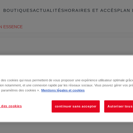
BOUTIQUES
ACTUALITÉS
HORAIRES ET ACCÈS
PLAN 
N ESSENCE
se des cookies qui nous permettent de vous proposer une expérience utilisateur optimale grâce
tion notamment, et une connexion rapide par les réseaux sociaux. Vous pouvez gérer vos pr
 « paramètres des cookies ».
Mentions légales et cookies
 des cookies
continuer sans accepter
Autoriser tous