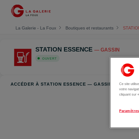
La Galerie - La Foux
Boutiques et restaurants
STATIO
STATION ESSENCE
— GASSIN
OUVERT
ACCÉDER À STATION ESSENCE — GASSIN
Ce site utili
votre naviga
cliquant sur
Paramètres