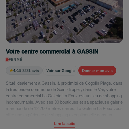
Votre centre commercial à GASSIN
FERMÉ
★
4.0/5
·
3231 avis
Voir sur Google
Donner mon avis
Situé idéalement à Gassin, à proximité de Cogolin Plage, dans
la très prisée commune de Saint-Tropez, dans le Var, votre
centre commercial La Galerie La Foux est un lieu de shopping
incontournable. Avec ses 30 boutiques et sa spacieuse galerie
marchande de 12 700 mètres carrés, La Galerie La Foux vous
offre une expérience de shopping exceptionnelle dans un
cadre pittoresque.
Lire la suite