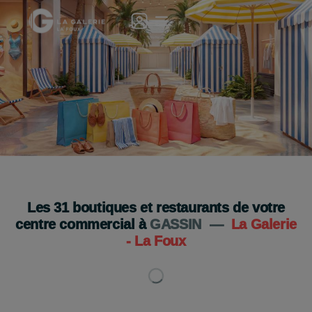
Tous les services pour des vacances sans souci
Je découvre
Les
31
boutiques et restaurants de votre
centre commercial à
GASSIN
—
La Galerie
- La Foux