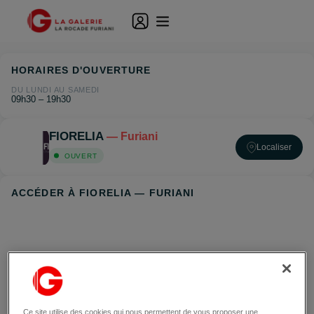
HORAIRES D'OUVERTURE
DU LUNDI AU SAMEDI
09h30 – 19h30
FIORELIA
— Furiani
Localiser
OUVERT
ACCÉDER À FIORELIA — FURIANI
Ce site utilise des cookies qui nous permettent de vous proposer une