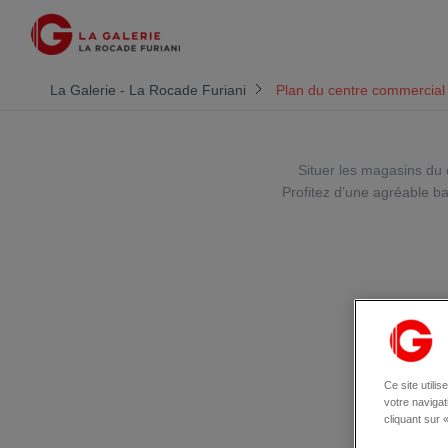
La Galerie - La Rocade Furiani
Plan du centre commercial
Situer les magasins du 
Profitez d’une agréable b
Ce site utili
votre naviga
cliquant sur