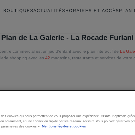
BOUTIQUES
ACTUALITÉS
HORAIRES ET ACCÈS
PLAN 
Plan de La Galerie - La Rocade Furiani
centre commercial est un jeu d’enfant avec le plan interactif de
La Gale
alade shopping avec les
42
magasins, restaurants et services de votre 
se des cookies qui nous permettent de vous proposer une expérience utilisateur optimale grâce
tion notamment, et une connexion rapide par les réseaux sociaux. Vous pouvez gérer vos pr
 « paramètres des cookies ».
Mentions légales et cookies