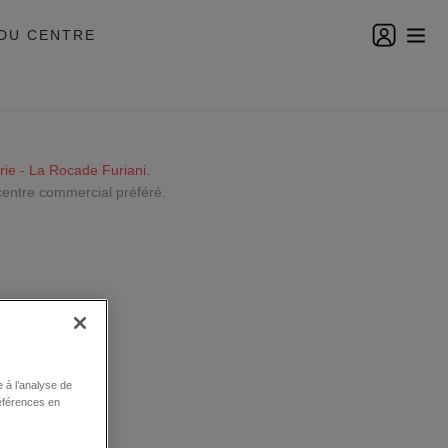
DU CENTRE
rie - La Rocade Furiani
.
centre commercial préféré.
 à l’analyse de
éférences en