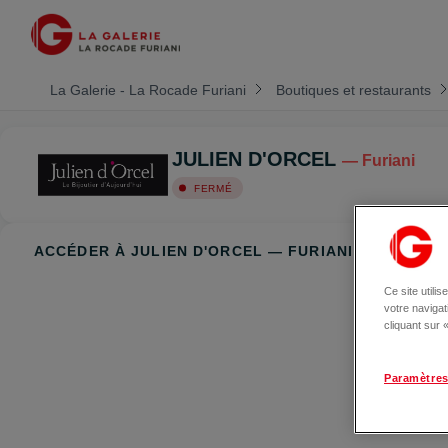
La Galerie - La Rocade Furiani
Boutiques et restaurants
JULIEN D'ORCEL
— Furiani
FERMÉ
ACCÉDER À JULIEN D'ORCEL — FURIANI
Ce site utili
votre naviga
cliquant sur
Paramètres