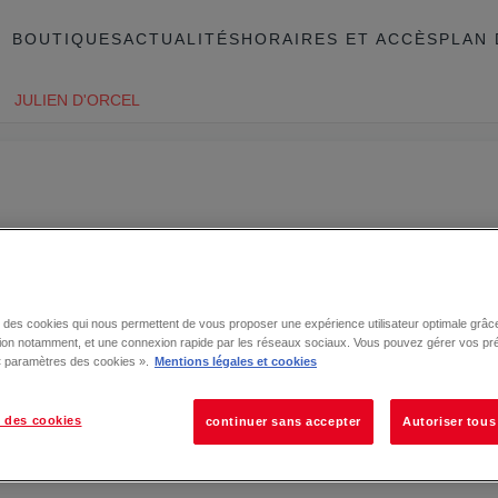
BOUTIQUES
ACTUALITÉS
HORAIRES ET ACCÈS
PLAN 
JULIEN D'ORCEL
se des cookies qui nous permettent de vous proposer une expérience utilisateur optimale grâce
tion notamment, et une connexion rapide par les réseaux sociaux. Vous pouvez gérer vos pr
 « paramètres des cookies ».
Mentions légales et cookies
 des cookies
continuer sans accepter
Autoriser tous