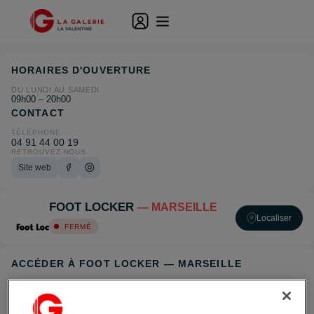
HORAIRES D'OUVERTURE
DU LUNDI AU SAMEDI
09h00 – 20h00
CONTACT
TÉLÉPHONE
04 91 44 00 19
RETROUVEZ-NOUS
Site web
FOOT LOCKER
— MARSEILLE
Localiser
FERMÉ
ACCÉDER À FOOT LOCKER — MARSEILLE