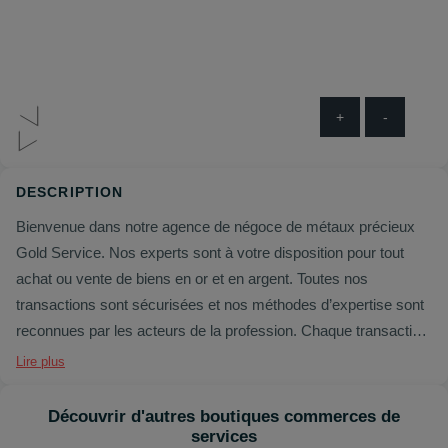
+
-
DESCRIPTION
Bienvenue dans notre agence de négoce de métaux précieux
Gold Service. Nos experts sont à votre disposition pour tout
achat ou vente de biens en or et en argent. Toutes nos
transactions sont sécurisées et nos méthodes d’expertise sont
reconnues par les acteurs de la profession. Chaque transaction
est authentifiée par un certificat d’achat ou de vente. Les prix
Lire plus
sont quotidiennement établis selon les cours du jour (Fixing de
Londres) et adaptés aux conditions du marché. Une pièce
Découvrir d'autres boutiques commerces de
d’identité en cours de validité est obligatoire lors de votre
services