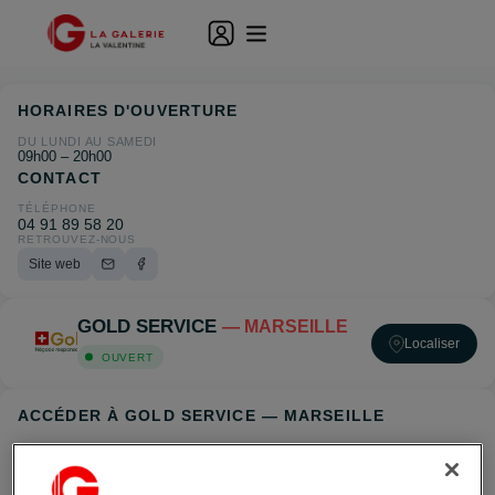
HORAIRES D'OUVERTURE
DU LUNDI AU SAMEDI
09h00 – 20h00
CONTACT
TÉLÉPHONE
04 91 89 58 20
RETROUVEZ-NOUS
Site web
GOLD SERVICE
— MARSEILLE
Localiser
OUVERT
ACCÉDER À GOLD SERVICE — MARSEILLE