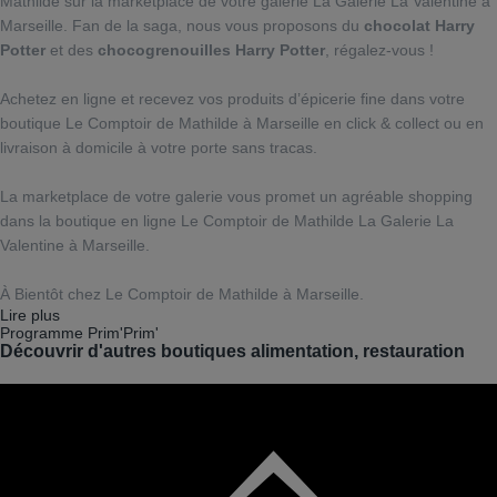
Mathilde sur la marketplace de votre galerie La Galerie La Valentine à
Marseille. Fan de la saga, nous vous proposons du
chocolat Harry
Potter
et des
chocogrenouilles Harry Potter
, régalez-vous !
Achetez en ligne et recevez vos produits d’épicerie fine dans votre
boutique Le Comptoir de Mathilde à Marseille en click & collect ou en
livraison à domicile à votre porte sans tracas.
La marketplace de votre galerie vous promet un agréable shopping
dans la boutique en ligne Le Comptoir de Mathilde La Galerie La
Valentine à Marseille.
À Bientôt chez Le Comptoir de Mathilde à Marseille.
Lire plus
Programme Prim'Prim'
Découvrir d'autres boutiques alimentation, restauration