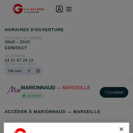
HORAIRES D'OUVERTURE
DU LUNDI AU SAMEDI
09h00 – 20h00
CONTACT
TÉLÉPHONE
04 91 87 28 19
RETROUVEZ-NOUS
Site web
MARIONNAUD
— MARSEILLE
Localiser
OUVERT
ACCÉDER À MARIONNAUD — MARSEILLE