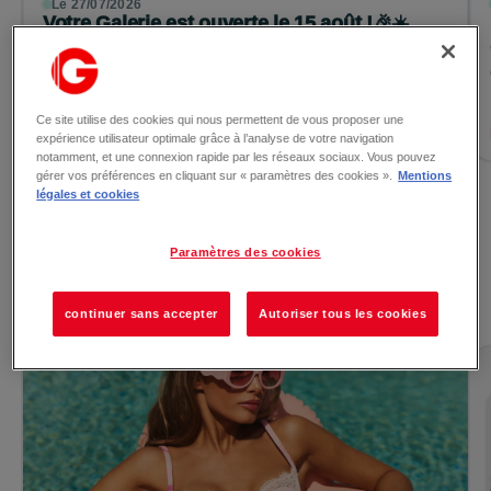
Le 27/07/2026
Votre Galerie est ouverte le 15 août !🎉☀️
Ouverture exceptionnelle ! Votre Galerie sera
exceptionnellement ouverte le samedi 15 aout, de 10h à
19h 🕘 Profitez d...
Ce site utilise des cookies qui nous permettent de vous proposer une
Lire la suite →
expérience utilisateur optimale grâce à l’analyse de votre navigation
notamment, et une connexion rapide par les réseaux sociaux. Vous pouvez
gérer vos préférences en cliquant sur « paramètres des cookies ».
Mentions
légales et cookies
Voir toutes les actualités
Paramètres des cookies
Les promotions
continuer sans accepter
Autoriser tous les cookies