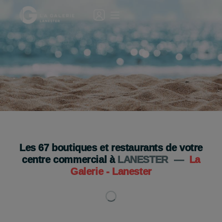
Votre Galerie est ouverte le 15 août !🎉☀️
De 10h à 19h
Les
67
boutiques et restaurants de votre
Je découvre
centre commercial à
LANESTER
—
La
Galerie - Lanester