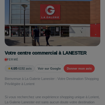
Votre centre commercial à LANESTER
FERMÉ
★
4.0/5
·
6192 avis
Voir sur Google
Donner mon avis
Bienvenue à La Galerie Lanester : Votre Destination Shopping
Privilégiée à Lorient
Si vous recherchez une expérience shopping unique à Lorient,
La Galerie Lanester est sans aucun doute votre destination