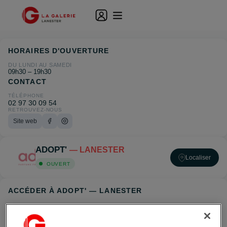
HORAIRES D'OUVERTURE
DU LUNDI AU SAMEDI
09h30 – 19h30
CONTACT
TÉLÉPHONE
02 97 30 09 54
RETROUVEZ-NOUS
Site web
ADOPT'
— LANESTER
Localiser
OUVERT
ACCÉDER À ADOPT' — LANESTER