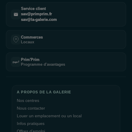
incontournable dans le centre commercial La Galerie Lanester
Service client
près de Lorient en Bretagne. Avec sa vaste sélection de
sav@primprim.fr
produits de qualité, son excellent service client et son
sav@la-galerie.com
engagement en faveur de l'environnement, Adopt' est un choix
judicieux pour tous ceux qui cherchent à prendre soin de leur
Commerces
apparence tout en respectant la planète.
Locaux
Prim'Prim
Programme d'avantages
A PROPOS DE LA GALERIE
Nos centres
Nous contacter
Louer un emplacement ou un local
Infos pratiques
Offres d’emploi