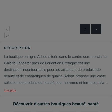
+
-
DESCRIPTION
La boutique en ligne Adopt' située dans le centre commercial La
Galerie Lanester près de Lorient en Bretagne est une
destination incontournable pour les amateurs de produits de
beauté et de cosmétiques de qualité. Adopt' propose une vaste
sélection de produits de beauté pour hommes et femmes, allant
des soins pour la peau aux produits de maquillage en passant
Lire plus
par les parfums et les accessoires de beauté. Les produits
proposés par Adopt' sont choisis avec soin pour offrir une
Découvrir d'autres boutiques beauté, santé
expérience de beauté exceptionnelle à ses clients. La boutique