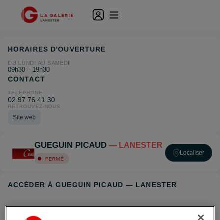
HORAIRES D'OUVERTURE
DU LUNDI AU SAMEDI
09h30 – 19h30
CONTACT
TÉLÉPHONE
02 97 76 41 30
RETROUVEZ-NOUS
Site web
GUEGUIN PICAUD
— LANESTER
Localiser
FERMÉ
ACCÉDER À GUEGUIN PICAUD — LANESTER