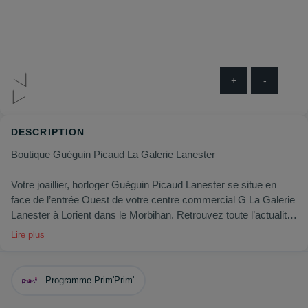
+
-
DESCRIPTION
Boutique Guéguin Picaud La Galerie Lanester
Votre joaillier, horloger Guéguin Picaud Lanester se situe en
face de l’entrée Ouest de votre centre commercial G La Galerie
Lanester à Lorient dans le Morbihan. Retrouvez toute l’actualité
et les nouvelles collections de votre bijouterie Guéguin Picaud
Lire plus
sur la page Facebook Bijouterie Guéguin-Picaud Galerie
Lanester et sur Instagram @GueguinPicaudgeantLanester
Programme Prim'Prim'
C’est en 1972 que l’enseigne Guéguin Picaud voit le jour à
Vanne en Bretagne dans le Morbihan. Grâce à son expérience