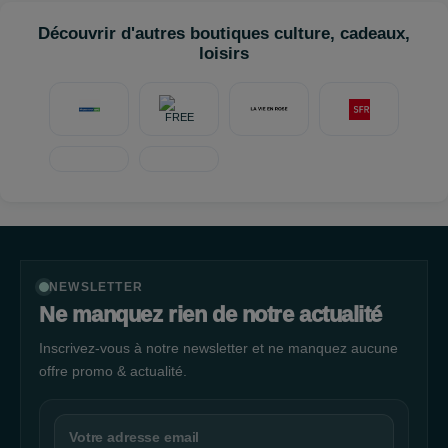
professionnelle et à une clientèle fidèle, l’enseigne se construit
Découvrir d'autres boutiques culture, cadeaux,
petit à petit et ne cesse de se développer. Chez Guéguin Picaud
loisirs
nous concevons avec soin des bijoux de haute qualité sur
mesure pour que vous puissiez porter le bijou de vos rêves.
Guéguin Picaud vous propose également un vaste choix de
montres et de bijoux de grandes marques célèbres pour
homme, femme et enfant. C’
NEWSLETTER
Ne manquez rien de notre actualité
Inscrivez-vous à notre newsletter et ne manquez aucune
offre promo & actualité.