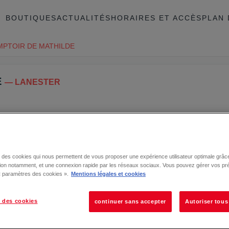
BOUTIQUES
ACTUALITÉS
HORAIRES ET ACCÈS
PLAN 
MPTOIR DE MATHILDE
E
— LANESTER
ER
se des cookies qui nous permettent de vous proposer une expérience utilisateur optimale grâce
tion notamment, et une connexion rapide par les réseaux sociaux. Vous pouvez gérer vos pr
 « paramètres des cookies ».
Mentions légales et cookies
 des cookies
continuer sans accepter
Autoriser tous