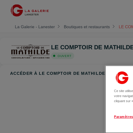
La Galerie - Lanester
Boutiques et restaurants
LE CO
LE COMPTOIR DE MATHILD
OUVERT
ACCÉDER À LE COMPTOIR DE MATHILDE — LANEST
Ce site utili
votre naviga
cliquant sur
Paramètres