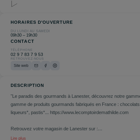
HORAIRES D'OUVERTURE
DU LUNDI AU SAMEDI
09h30 – 19h30
CONTACT
TÉLÉPHONE
02 9 7 83 7 9 53
RETROUVEZ-NOUS
Site web
DESCRIPTION
"Le paradis des gourmands à Lanester, découvrez notre gamme d
gamme de produits gourmands fabriqués en France : chocolats, pâ
liqueurs*, pastis*...
https://www.lecomptoirdemathilde.com
Retrouvez votre magasin de Lanester sur :
Facebook :
https://www.facebook.com/lecomptoirdemathildelan
Lire plus