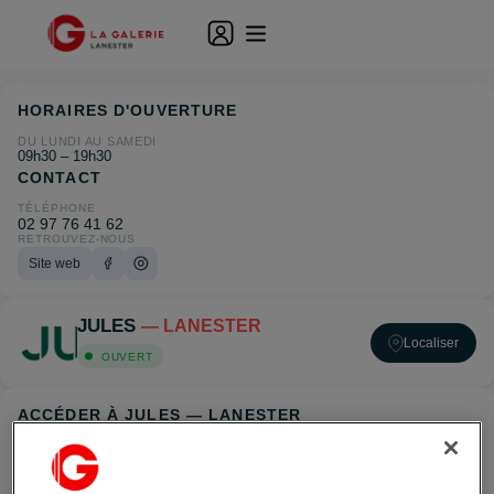
HORAIRES D'OUVERTURE
DU LUNDI AU SAMEDI
09h30 – 19h30
CONTACT
TÉLÉPHONE
02 97 76 41 62
RETROUVEZ-NOUS
Site web
JULES
— LANESTER
Localiser
OUVERT
ACCÉDER À JULES — LANESTER