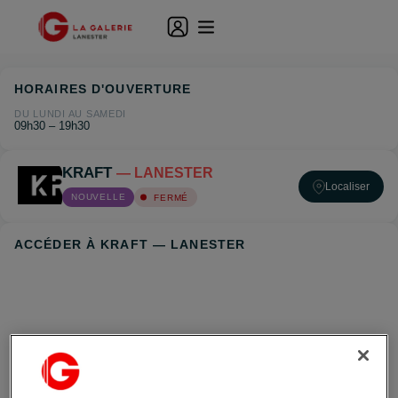
HORAIRES D'OUVERTURE
DU LUNDI AU SAMEDI
09h30 – 19h30
KRAFT
— LANESTER
Localiser
NOUVELLE
FERMÉ
ACCÉDER À KRAFT — LANESTER