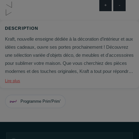
+
-
DESCRIPTION
Kraft, nouvelle enseigne dédiée à la décoration d’intérieur et aux
idées cadeaux, ouvre ses portes prochainement ! Découvrez
une sélection variée d'objets déco, de meubles et d'accessoires
pour sublimer votre maison. Que vous cherchiez des pièces
modernes et des touches originales, Kraft a tout pour répondre
à vos envies. Vous y trouverez également de nombreuses
Lire plus
idées cadeaux uniques pour toutes les occasions. Venez
explorer cet espace inspirant et créatif, pensé pour embellir
Programme Prim'Prim'
votre quotidien !