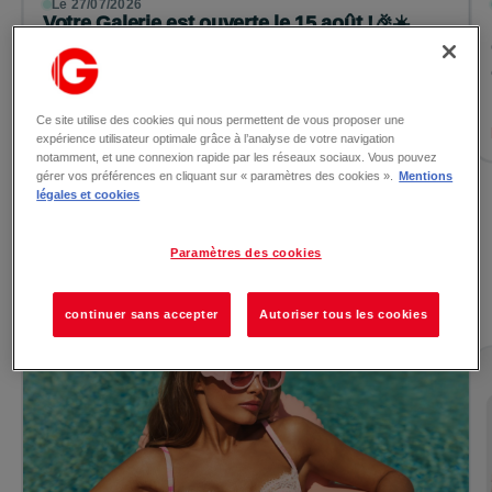
Le 27/07/2026
Votre Galerie est ouverte le 15 août !🎉☀️
Ouverture exceptionnelle ! Votre Galerie sera
exceptionnellement ouverte le samedi 15 aout, de 10h à
19h 🕘 Profitez d...
Ce site utilise des cookies qui nous permettent de vous proposer une
Lire la suite →
expérience utilisateur optimale grâce à l’analyse de votre navigation
notamment, et une connexion rapide par les réseaux sociaux. Vous pouvez
gérer vos préférences en cliquant sur « paramètres des cookies ».
Mentions
légales et cookies
Voir toutes les actualités
Paramètres des cookies
Les promotions
continuer sans accepter
Autoriser tous les cookies