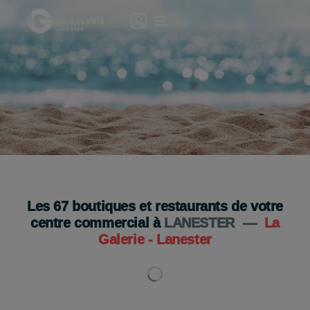
Votre Galerie est ouverte le 15 août !🎉☀️
De 10h à 19h
Les
67
boutiques et restaurants de votre
Je découvre
centre commercial à
LANESTER
—
La
Galerie - Lanester