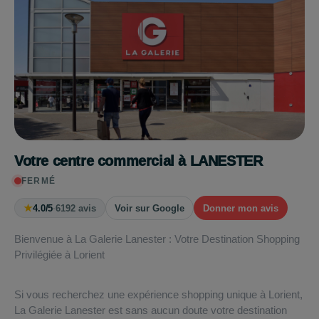
Votre centre commercial à LANESTER
FERMÉ
★
4.0/5
·
6192 avis
Voir sur Google
Donner mon avis
Bienvenue à La Galerie Lanester : Votre Destination Shopping
Privilégiée à Lorient
Si vous recherchez une expérience shopping unique à Lorient,
La Galerie Lanester est sans aucun doute votre destination