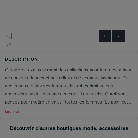
+
-
DESCRIPTION
Caroll crée exclusivement des collections pour femmes, à base
de couleurs douces et naturelles et de coupes classiques. Du
denim sous toutes ses formes, des robes droites, des
chemisiers pastel, des sacs en cuir... Les articles Caroll sont
pensés pour mettre en valeur toutes les femmes. Le point de
départ ? Qu'elles se sentent bien dans leurs vêtements. Motifs
Lire plus
ethniques, silhouettes bohèmes, étoles vaporeuses et imprimés
marins : la femme Caroll est définitivement actuelle !
Découvrir d'autres boutiques mode, accessoires