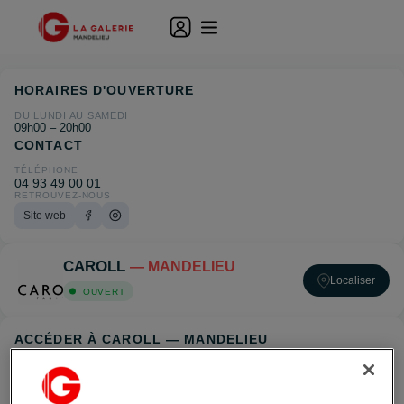
HORAIRES D'OUVERTURE
DU LUNDI AU SAMEDI
09h00 – 20h00
CONTACT
TÉLÉPHONE
04 93 49 00 01
RETROUVEZ-NOUS
Site web
CAROLL
— MANDELIEU
Localiser
OUVERT
ACCÉDER À CAROLL — MANDELIEU