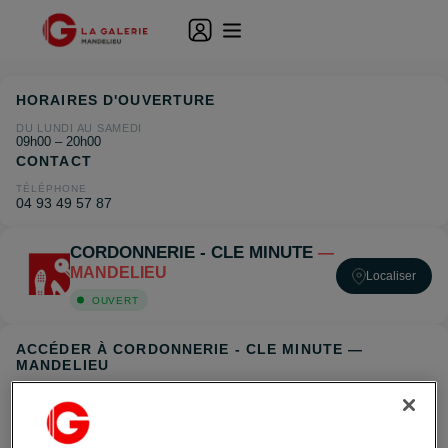
HORAIRES D'OUVERTURE
DU LUNDI AU SAMEDI
09h00 – 20h00
CONTACT
TÉLÉPHONE
04 93 49 57 87
CORDONNERIE - CLE MINUTE
—
MANDELIEU
Localiser
OUVERT
ACCÉDER À CORDONNERIE - CLE MINUTE —
MANDELIEU