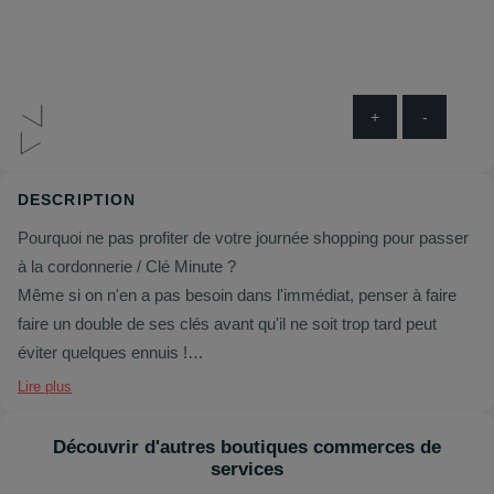
+
-
DESCRIPTION
Pourquoi ne pas profiter de votre journée shopping pour passer
à la cordonnerie / Clé Minute ?
Même si on n'en a pas besoin dans l'immédiat, penser à faire
faire un double de ses clés avant qu'il ne soit trop tard peut
éviter quelques ennuis !
De même, si vos chaussures ont besoin d'un petit coup de
Lire plus
jeune ou d'un nouveau talon, pensez à les amener.
Faites confiance, les yeux fermés, à l'équipe du magasin qui
Découvrir d'autres boutiques commerces de
vous accordera un service rapide et d'une grande qualité, à prix
services