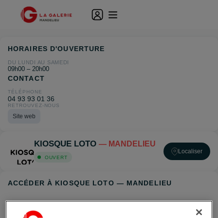
HORAIRES D'OUVERTURE
DU LUNDI AU SAMEDI
09h00 – 20h00
CONTACT
TÉLÉPHONE
04 93 93 01 36
RETROUVEZ-NOUS
Site web
KIOSQUE LOTO
— MANDELIEU
Localiser
OUVERT
ACCÉDER À KIOSQUE LOTO — MANDELIEU