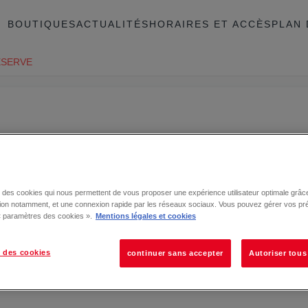
BOUTIQUES
ACTUALITÉS
HORAIRES ET ACCÈS
PLAN 
ESERVE
se des cookies qui nous permettent de vous proposer une expérience utilisateur optimale grâce
tion notamment, et une connexion rapide par les réseaux sociaux. Vous pouvez gérer vos pr
 « paramètres des cookies ».
Mentions légales et cookies
 des cookies
continuer sans accepter
Autoriser tous