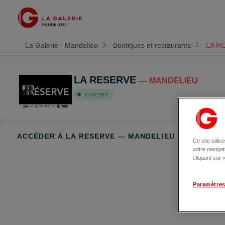
La Galerie - Mandelieu
Boutiques et restaurants
LA R
LA RESERVE
— MANDELIEU
OUVERT
ACCÉDER À LA RESERVE — MANDELIEU
Ce site utili
votre naviga
cliquant sur
Paramètres