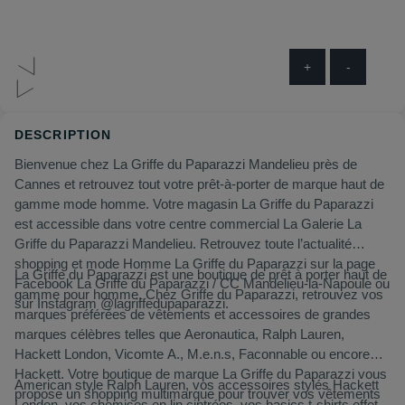
+
-
DESCRIPTION
Bienvenue chez La Griffe du Paparazzi Mandelieu près de
Cannes et retrouvez tout votre prêt-à-porter de marque haut de
gamme mode homme. Votre magasin La Griffe du Paparazzi
est accessible dans votre centre commercial La Galerie La
Griffe du Paparazzi Mandelieu. Retrouvez toute l’actualité
shopping et mode Homme La Griffe du Paparazzi sur la page
La Griffe du Paparazzi est une boutique de prêt à porter haut de
Facebook La Griffe du Paparazzi / CC Mandelieu-la-Napoule ou
gamme pour homme. Chez Griffe du Paparazzi, retrouvez vos
sur Instagram @lagriffedupaparazzi.
marques préférées de vêtements et accessoires de grandes
marques célèbres telles que Aeronautica, Ralph Lauren,
Hackett London, Vicomte A., M.e.n.s, Faconnable ou encore
Hackett. Votre boutique de marque La Griffe du Paparazzi vous
American style Ralph Lauren, vos accessoires stylés Hackett
propose un shopping multimarque pour trouver vos vêtements
London, vos chemises en lin cintrées, vos basics t-shirts effet