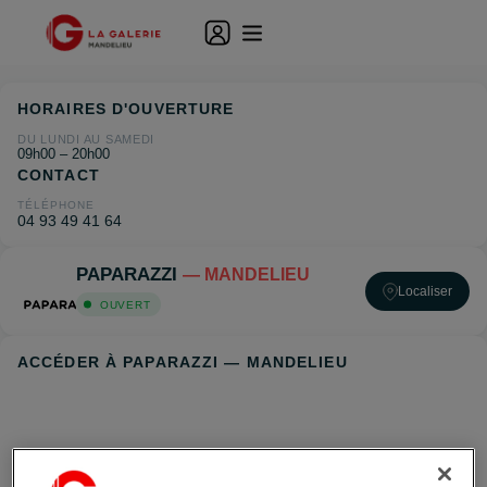
HORAIRES D'OUVERTURE
DU LUNDI AU SAMEDI
09h00 – 20h00
CONTACT
TÉLÉPHONE
04 93 49 41 64
PAPARAZZI
— MANDELIEU
Localiser
OUVERT
ACCÉDER À PAPARAZZI — MANDELIEU