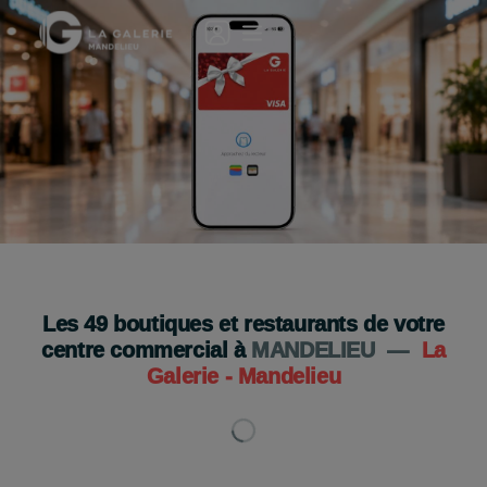
🎁 Le cadeau idéal en quelques clics !
La carte cadeau digitale
Je l'offre
Les
49
boutiques et restaurants de votre
centre commercial à
MANDELIEU
—
La
Galerie - Mandelieu