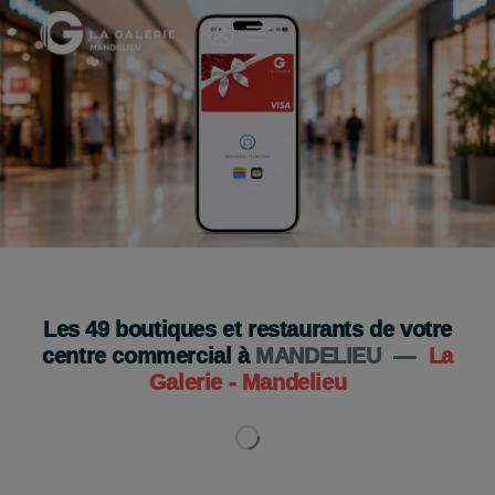
🎁 Le cadeau idéal en quelques clics !
La carte cadeau digitale
Je l'offre
Les
49
boutiques et restaurants de votre
centre commercial à
MANDELIEU
—
La
Galerie - Mandelieu