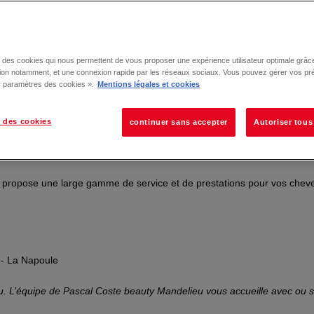
se des cookies qui nous permettent de vous proposer une expérience utilisateur optimale grâce
tion notamment, et une connexion rapide par les réseaux sociaux. Vous pouvez gérer vos pr
 « paramètres des cookies ».
Mentions légales et cookies
 des cookies
continuer sans accepter
Autoriser tous
s de Mandelieu
us propose une large gamme de service et de prestations pour vos chev
u- La Napoule
ieu. L’équipe de Pascal Coste beauty Mandelieu vous accueille avec ou