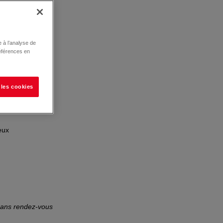
 à l’analyse de
éférences en
 les cookies
eux
 sans rendez-vous