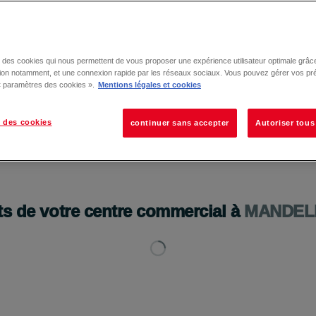
se des cookies qui nous permettent de vous proposer une expérience utilisateur optimale grâce
tion notamment, et une connexion rapide par les réseaux sociaux. Vous pouvez gérer vos pr
 « paramètres des cookies ».
Mentions légales et cookies
 des cookies
continuer sans accepter
Autoriser tous
ts de votre centre commercial à
MANDEL