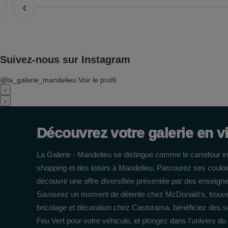
‹
Suivez-nous sur Instagram
@la_galerie_mandelieu
Voir le profil
‹
›
Découvrez votre galerie en v
La Galerie - Mandelieu se distingue comme le carrefour i
shopping et des loisirs à Mandelieu. Parcourez ses coulo
découvrir une offre diversifiée présentée par des ensei
Savourez un moment de détente chez McDonald's, trouvez
bricolage et décoration chez Castorama, bénéficiez des s
Feu Vert pour votre véhicule, et plongez dans l'univers du 