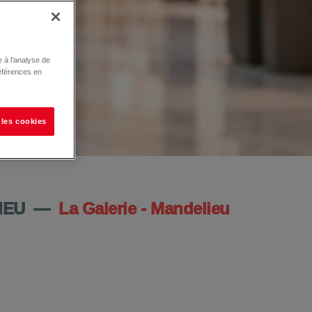
 à l’analyse de
éférences en
 les cookies
IEU
—
La Galerie - Mandelieu