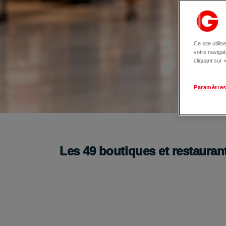
Ce site utili
votre naviga
cliquant sur
Paramètres
🎁 Le cadeau idéal en quelques clics !
La carte cadeau digitale
Les
49
boutiques et restauran
Je l'offre