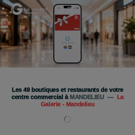
🎁 Le cadeau idéal en quelques clics !
La carte cadeau digitale
Je l'offre
Les
49
boutiques et restaurants de votre
centre commercial à
MANDELIEU
—
La
Galerie - Mandelieu