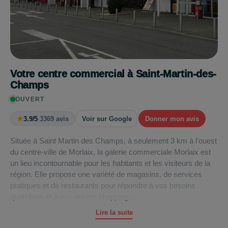
Votre centre commercial à Saint-Martin-des-
Champs
OUVERT
★
3.9/5
·
3369 avis
Voir sur Google
Donner mon avis
Située à Saint Martin des Champs, à seulement 3 km à l'ouest
du centre-ville de Morlaix, la galerie commerciale Morlaix est
un lieu incontournable pour les habitants et les visiteurs de la
région. Elle propose une variété de magasins, de services
pratiques et de restaurants pour répondre à vos besoins
quotidiens et à vos envies shopping.
Lire la suite
L'hypermarché
Carrefour
offre une gamme complète de